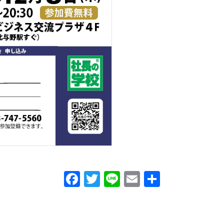
F
T
Li
E
共
a
wi
n
m
有
c
tt
e
ail