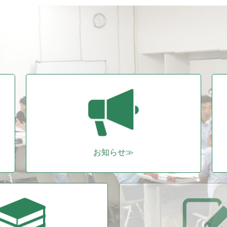
e
er
b
o
o
k
お知らせ≫