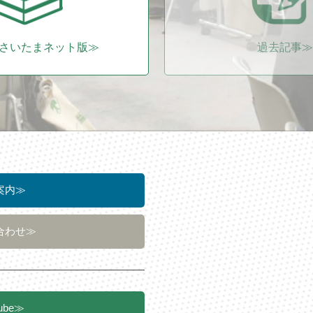
Uさいたまネット版≫
過去記事≫
案内≫
合わせ≫
ube≫