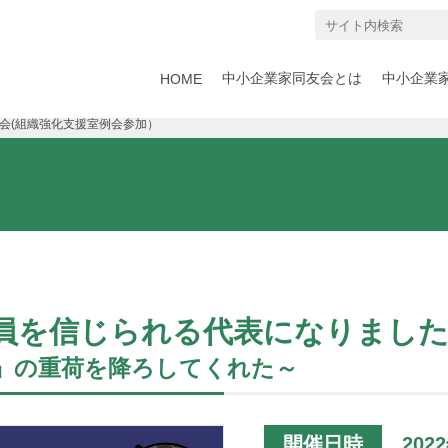
中小企業家同友会とは
中小企業
HOME
例会(組織強化支援室例会参加）
員を信じられる代表になりました
」の重荷を降ろしてくれた～
開催日時
202