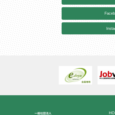
Face
Inst
HO