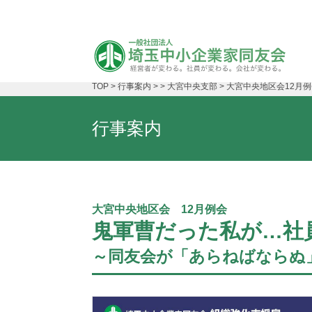
TOP
>
行事案内
>
>
大宮中央支部
>
大宮中央地区会12月
行事案内
大宮中央地区会 12月例会
鬼軍曹だった私が…社
～同友会が「あらねばならぬ