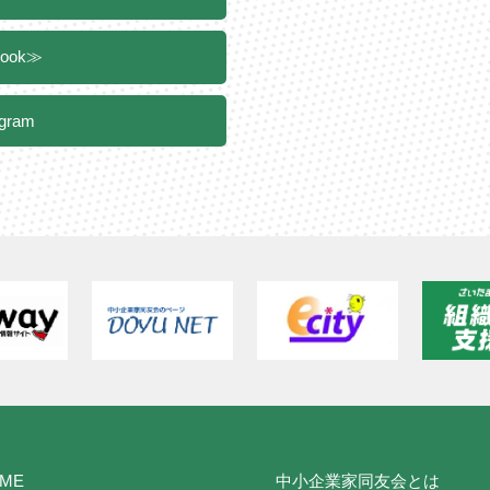
book≫
agram
ME
中小企業家同友会とは