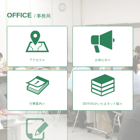
OFFICE
/ 事務局
アクセス≫
お知らせ≫
行事案内≫
DOYOUさいたまネット版≫